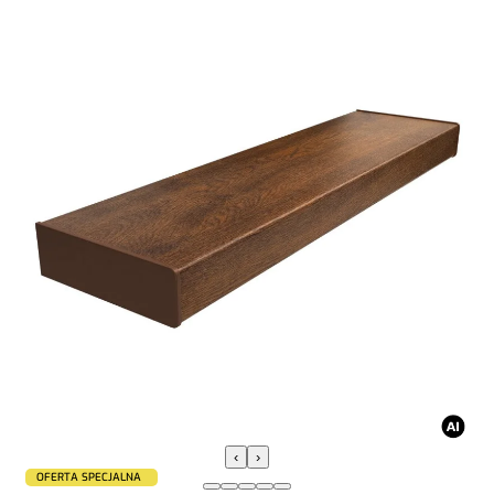
‹
›
OFERTA SPECJALNA