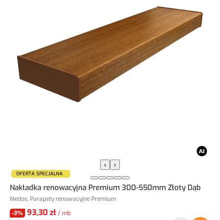
‹
›
OFERTA SPECJALNA
Nakładka renowacyjna Premium 300-550mm Złoty Dąb
Medos, Parapety renowacyjne Premium
93,30 zł
-3%
/ mb