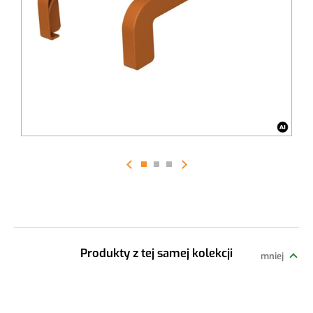
długoletnią satysfakcję z użytkowania.
Zakończenia występują w wielu kolorach* - biały, brązowy,
złoty dąb (RAL 8003), orzech, antracyt, srebrny, czarny.
*zakończenia są w gładkich kolorach, bez struktury
drewnopodobnej
Kolor:
ZŁOTY DĄB RAL 8003
Długość:
300 mm
Produkty z tej samej kolekcji
mniej