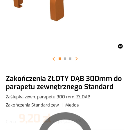
Materiały i narzędzia dla montażystów
Zakończenia ZŁOTY DĄB 300mm do
parapetu zewnętrznego Standard
Zaślepka zewn. parapetu 300 mm. ZŁ.DĄB
Zakończenia Standard zew.
Medos
9,20 zł
/ kpl
(23% VAT)
Cena: