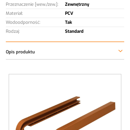
Przeznaczenie [wew./zew.]:
Zewnętrzny
Materiał:
PCV
Wodoodporność:
Tak
Rodzaj:
Standard
Zaślepka parapetu Zewnętrznego Standard
Pasuje do parapetów wykonanych ze stali i aluminium z
linii
standard
.
Zakończenia stanowią komplet na prawą i lewą stronę.
Zaślepki występują w dwóch długościach 30cm i 40cm.
Zakończenie należy dociąć do pożądanej długości
dostosowanej do szerokości parapetu.
Trwałe materiały wykonania gwarantują łatwość w
utrzymaniu czystości, odporność na wilgoć, ścieranie oraz