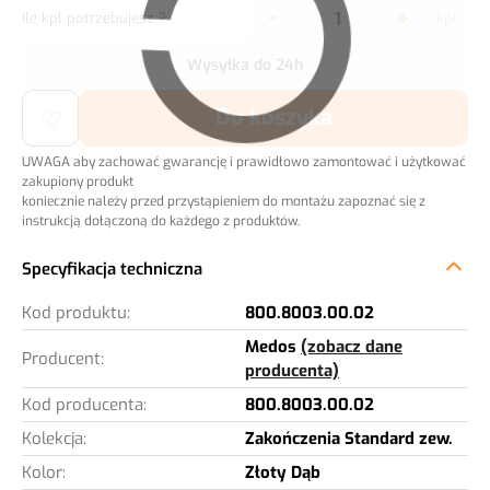
-
+
Ile kpl potrzebujesz ?
kpl
Wysyłka do 24h
Do koszyka
UWAGA aby zachować gwarancję i prawidłowo zamontować i użytkować
zakupiony produkt
koniecznie należy przed przystąpieniem do montażu zapoznać się z
instrukcją dołączoną do każdego z produktów.
Kod produktu:
800.8003.00.02
Medos
(zobacz dane
Producent:
producenta)
Kod producenta:
800.8003.00.02
Kolekcja:
Zakończenia Standard zew.
Kolor:
Złoty Dąb