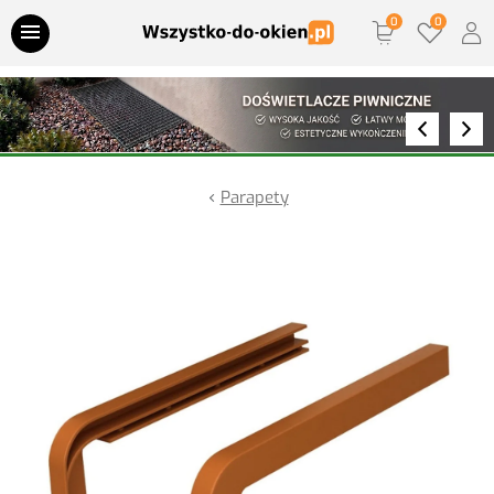
Przejdź do treści
Parapety wewnętrzne
Parapety zewnętrzne
Parapety
Parapety termiczne
Doświetlacze piwniczne
Nawiewniki
Akcesoria montażowe
Klamki