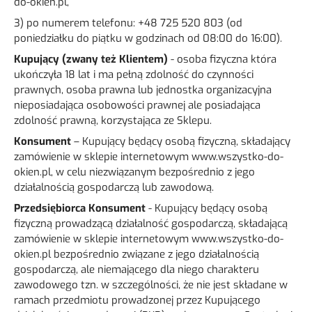
do-okien.pl
,
3) po numerem telefonu: +48 725 520 803 (od
poniedziałku do piątku w godzinach od 08:00 do 16:00).
Kupujący (zwany też Klientem)
- osoba fizyczna która
ukończyła 18 lat i ma pełną zdolność do czynności
prawnych, osoba prawna lub jednostka organizacyjna
nieposiadająca osobowości prawnej ale posiadająca
zdolność prawną, korzystająca ze Sklepu.
Konsument
– Kupujący będący osobą fizyczną, składający
zamówienie w sklepie internetowym www.wszystko-do-
okien.pl, w celu niezwiązanym bezpośrednio z jego
działalnością gospodarczą lub zawodową.
Przedsiębiorca Konsument
- Kupujący będący osobą
fizyczną prowadzącą działalność gospodarczą, składającą
zamówienie w sklepie internetowym www.wszystko-do-
okien.pl bezpośrednio związane z jego działalnością
gospodarczą, ale niemającego dla niego charakteru
zawodowego tzn. w szczególności, że nie jest składane w
ramach przedmiotu prowadzonej przez Kupującego