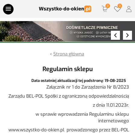
Przejdź do treści
Parapety wewnętrzne
Parapety zewnętrzne
Strona główna
Parapety termiczne
Regulamin sklepu
Doświetlacze piwniczne
Data ostatniej aktualizacji tej podstrony: 19-08-2025
Załącznik nr 1 do Zarządzenia Nr 8/2023
Zarządu BEL-POL Spółki z ograniczoną odpowiedzialnością
Nawiewniki
z dnia 11.01.2023r.
Akcesoria montażowe
w sprawie wprowadzenia Regulaminu sklepu
internetowego
Klamki
www.wszystko-do-okien.pl prowadzonego przez BEL-POL