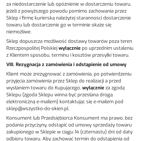
za niedostarczenie lub opóźnienie w dostarczeniu towaru,
jeżeli z powyższego powodu pomimo zachowania przez
Sklep i firmę kurierską należytej staranności dostarczenie
towaru lub dostarczenie go w terminie okaże się
niemożliwe.
Sklep dopuszcza możliwość dostawy towarów poza teren
Rzeczpospolitej Polskiej
wyłącznie
po uprzednim ustaleniu
z Klientem sposobu, terminu i kosztów przesyłki towaru.
VIII. Rezygnacja z zamówienia i odstąpienie od umowy
Klient może zrezygnować z zamówienia, po potwierdzeniu
przyjęcia zamówienia przez Sklep do realizacji a przed
wysłaniem towaru do Kupującego,
wyłącznie
za zgodą
Sklepu (zgoda Sklepu winna być przesłana drogą
elektroniczną e-mailem) kontaktując się e-mailem pod
sklep@wszystko-do-okien.pl
.
Konsument lub Przedsiębiorca Konsument ma prawo, bez
podania przyczyny, odstąpić od umowy sprzedaży towaru
zakupionego w Sklepie w ciągu 14 (czternastu) dni od daty
odbioru towaru. Aby zachować termin do odstąpienia od