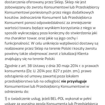
dostarczenia oferowany przez Sklep, Sklep nie jest
zobowiązany do zwrotu Konsumentowi lub Przedsiębiorcy
Konsumentowi poniesionych przez niego dodatkowych
kosztów. Jednocześnie Konsument lub Przedsiębiorca
Konsument ponosi odpowiedzialność za zmniejszenie
wartości towaru będące wynikiem korzystania z niego w
sposób wykraczający poza konieczny do stwierdzenia jaki
ma charakter towar, oraz jakie są jego cechy i
funkcjonalność. W celu uniknięcia wątpliwości dostawy są
realizowane przez Sklep na terenie Polski i koszty zwrotu
powinny także obejmować zwrot z lokalizacji Klienta
znajdujący się na terenie Polski.
Zgodnie z art. 38 Ustawy z dnia 30 maja 2014 r. o prawach
konsumenta (Dz. U. 2014 poz. 827 z późn. zm.), prawo
odstąpienia od umowy zawartej poza lokalem
przedsiębiorstwa lub na odległość
nie przysługuje
Konsumentowi lub Przedsiębiorcy Konsumentowi w
odniesieniu do:
1) o świadczenie usług, jeżeli BEL-POL wykonał w pełni
usługę za wyraźną zgodą Konsumenta lub Przedsiębiorca