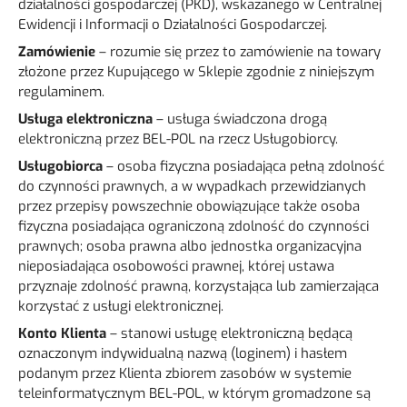
działalności gospodarczej (PKD), wskazanego w Centralnej
Ewidencji i Informacji o Działalności Gospodarczej.
Zamówienie
– rozumie się przez to zamówienie na towary
złożone przez Kupującego w Sklepie zgodnie z niniejszym
regulaminem.
Usługa elektroniczna
– usługa świadczona drogą
elektroniczną przez BEL-POL na rzecz Usługobiorcy.
Usługobiorca
– osoba fizyczna posiadająca pełną zdolność
do czynności prawnych, a w wypadkach przewidzianych
przez przepisy powszechnie obowiązujące także osoba
fizyczna posiadająca ograniczoną zdolność do czynności
prawnych; osoba prawna albo jednostka organizacyjna
nieposiadająca osobowości prawnej, której ustawa
przyznaje zdolność prawną, korzystająca lub zamierzająca
korzystać z usługi elektronicznej.
Konto Klienta
– stanowi usługę elektroniczną będącą
oznaczonym indywidualną nazwą (loginem) i hasłem
podanym przez Klienta zbiorem zasobów w systemie
teleinformatycznym BEL-POL, w którym gromadzone są