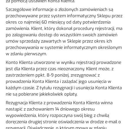
za pomocą ustawień Konta Klienta.
Szczegółowe informacje o złożonych zamówieniach są
przechowywane przez system informatyczny Sklepu przez
okres co najmniej 60 miesięcy od daty potwierdzenia
zamówienia. Klient, który dokonał procedury rejestracji, ma
po zalogowaniu dostęp do wszystkim swoich zamówień
umów sprzedaży zawartych w Sklepie przez okres ich
przechowywania w systemie informatycznym określonym
w zdaniu pierwszym.
Konto Klienta utworzone w wyniku rejestracji prowadzone
jest dla Klienta przez czas nieoznaczony. Klient może, z
zastrzeżeniem ppkt. 8-9 poniżej, zrezygnować z
prowadzenia Konta Klienta i zażądać jego usunięcia w
każdym czasie. Z tytułu rezygnacji i usunięcia Konta Klienta
nie są pobierane jakiekolwiek opłaty.
Rezygnacja Klienta z prowadzenia Konta Klienta winna
nastąpić z zachowaniem 14 dniowego okresu
wypowiedzenia, który rozpoczyna swój bieg z chwilą
doręczenia drugiej stronie oświadczenia w drodze e-mail o
rezygnacji. Oświadczenie, o którym mowa w zdaniu