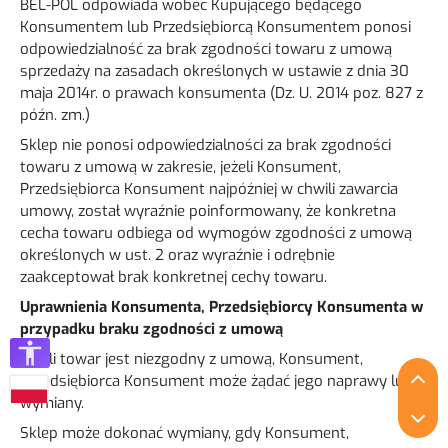
BEL-POL odpowiada wobec Kupującego będącego
Konsumentem lub Przedsiębiorcą Konsumentem ponosi
odpowiedzialność za brak zgodności towaru z umową
sprzedaży na zasadach określonych w ustawie z dnia 30
maja 2014r. o prawach konsumenta (Dz. U. 2014 poz. 827 z
późn. zm.)
Sklep nie ponosi odpowiedzialności za brak zgodności
towaru z umową w zakresie, jeżeli Konsument,
Przedsiębiorca Konsument najpóźniej w chwili zawarcia
umowy, został wyraźnie poinformowany, że konkretna
cecha towaru odbiega od wymogów zgodności z umową
określonych w ust. 2 oraz wyraźnie i odrębnie
zaakceptował brak konkretnej cechy towaru.
Uprawnienia Konsumenta, Przedsiębiorcy Konsumenta w
przypadku braku zgodności z umową
Jeżeli towar jest niezgodny z umową, Konsument,
P
Przedsiębiorca Konsument może żądać jego naprawy lub
wymiany.
P
Sklep może dokonać wymiany, gdy Konsument,