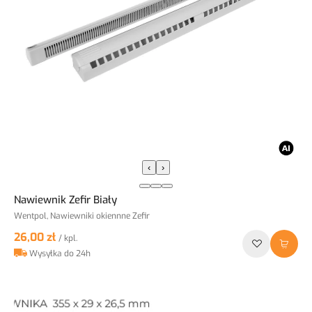
‹
›
Nawiewnik Zefir Biały
Wentpol, Nawiewniki okiennne Zefir
26,00 zł
/ kpl.
Wysyłka do 24h