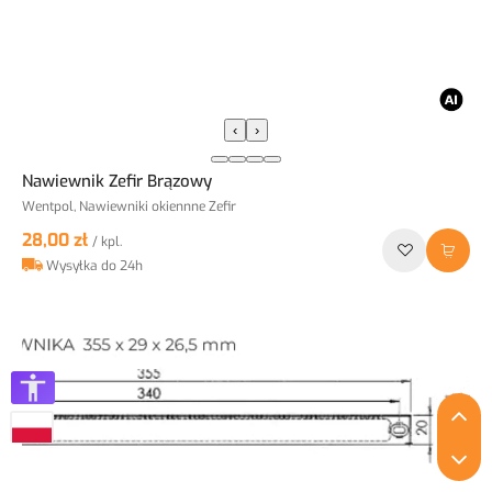
‹
›
Nawiewnik Zefir Brązowy
Wentpol, Nawiewniki okiennne Zefir
28,00 zł
/ kpl.
Wysyłka do 24h
P
P