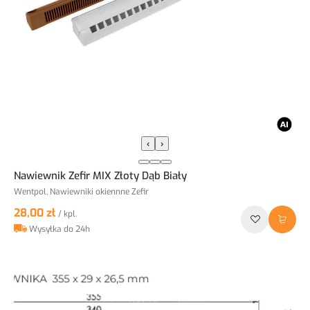
‹
›
Nawiewnik Zefir MIX Złoty Dąb Biały
Wentpol, Nawiewniki okiennne Zefir
28,00 zł
/ kpl.
Wysyłka do 24h