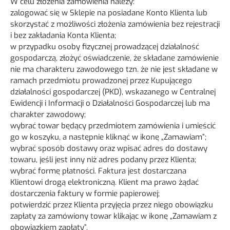
W celu złożenia zamówienia należy:
zalogować się w Sklepie na posiadane Konto Klienta lub
skorzystać z możliwości złożenia zamówienia bez rejestracji
i bez zakładania Konta Klienta;
w przypadku osoby fizycznej prowadzącej działalność
gospodarczą, złożyć oświadczenie, że składane zamówienie
nie ma charakteru zawodowego tzn. że nie jest składane w
ramach przedmiotu prowadzonej przez Kupującego
działalności gospodarczej (PKD), wskazanego w Centralnej
Ewidencji i Informacji o Działalności Gospodarczej lub ma
charakter zawodowy;
wybrać towar będący przedmiotem zamówienia i umieścić
go w koszyku, a następnie kliknąć w ikonę „Zamawiam”;
wybrać sposób dostawy oraz wpisać adres do dostawy
towaru, jeśli jest inny niż adres podany przez Klienta;
wybrać formę płatności. Faktura jest dostarczana
Klientowi drogą elektroniczną. Klient ma prawo żądać
dostarczenia faktury w formie papierowej;
potwierdzić przez Klienta przyjęcia przez niego obowiązku
zapłaty za zamówiony towar klikając w ikonę „Zamawiam z
obowiązkiem zapłaty”.