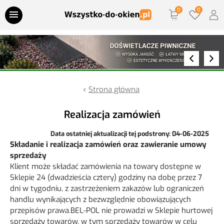
Przejdź do treści
Parapety wewnętrzne
Parapety zewnętrzne
Strona główna
Parapety termiczne
Realizacja zamówień
Doświetlacze piwniczne
Data ostatniej aktualizacji tej podstrony: 04-06-2025
Składanie i realizacja zamówień oraz zawieranie umowy
sprzedaży
Nawiewniki
Klient może składać zamówienia na towary dostępne w
Sklepie 24 (dwadzieścia cztery) godziny na dobę przez 7
Akcesoria montażowe
dni w tygodniu, z zastrzeżeniem zakazów lub ograniczeń
handlu wynikających z bezwzględnie obowiązujących
przepisów prawa.BEL-POL nie prowadzi w Sklepie hurtowej
Klamki
sprzedaży towarów, w tym sprzedaży towarów w celu