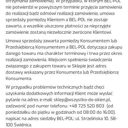
otrzymania zamówienia). W przypadku, w którym BEL-POL
nie potwierdzi w powyższym terminie przyjęcia zamówienia
do realizacji bądź odmówi realizacji zamówienia, umowa
sprzedaży pomiędzy Klientem a BEL-POL nie zostaje
zawarta, a wszelkie uiszczone płatności za nieprzyjęte
zamówienie zostaną niezwłocznie zwrócone Klientowi.
Umowa sprzedaży zawarta pomiędzy Konsumentem lub
Przedsiębiorcą Konsumentem a BEL-POL dotycząca zakupu
danego towaru ma charakter terminowy i trwa przez okres
realizacji zamówienia. Miejscem spełnienia świadczenia
związanego z zakupem towaru w Sklepie jest adres
dostawy wskazany przez Konsumenta lub Przedsiębiorcę
Konsumenta.
W przypadku problemów technicznych bądź chęci
uzyskania dodatkowych informacji Klient może wysłać
pytanie na adres e-mail:
sklep@wszystko-do-okien.pl
,
zadzwonić pod numer telefonu: +48 725 520 803 (od
poniedziałku do piątku w godzinach od 08:00 do 16:00),
napisać na adres siedziby BEL-POL: ul. Strzelińska 10, 58-
100 Świdnica.