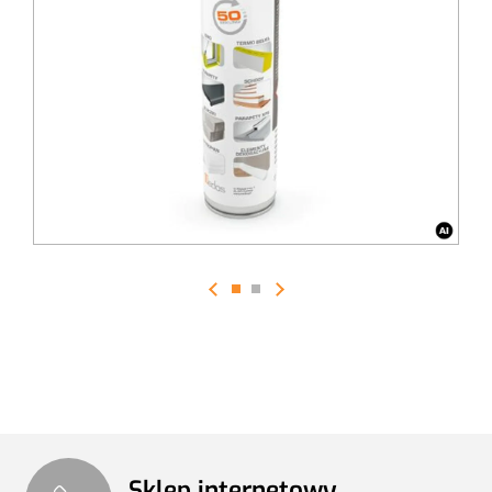
elementów
kotwiczenie mechaniczne po 2h
zastosowanie w szerokim zakresie temperatur
doskonała przyczepność
większości materiałów
szerokie spektrum zastosowania
( klejenie płyt
gipsowo-kartonowych, płyt OSB, murowanie ścianek
działowych, obudów z bloczków silikatowych,
gazobetonowych, pustaków ceramicznych, klejenie
płyt styropianowych, XPS,
montaż parapetów
okiennych
i schodów, klejenie elementów
dekoracyjnych, kasetonów, listew podłogowych)
K
lej poliuretanowy przeznaczony do mocowania
białych lub grafitowych płyt
polistyrenu
ekspandowanego (
EPS
) - styropianu oraz płyt z
polistyrenu ekstrudo
wanego (
XPS
) przy ocieplaniu
ścian zewnętrznych budynków,
montażu parapetów
,
uzupełnianiu szczelin w izolacji termicznej.
N
adaje się do mocowania płyt XPS do powierzchni
Sklep internetowy