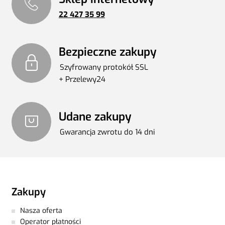
podziemnych części budynków
i budowli, przy
22 427 35 99
wykonywaniu obwodowej instalacji cieplnej oraz do
powierzchni
drewnianych.
W
ykazuje doskonałą przyczepność do materiałów
Bezpieczne zakupy
takich jak: beton, tynki, cegła,
drewno, metal oraz
styropian.
Szyfrowany protokół SSL
+ Przelewy24
Pojemność:
750 ml
Udane zakupy
Gwarancja zwrotu do 14 dni
Zakupy
Nasza oferta
Operator płatności