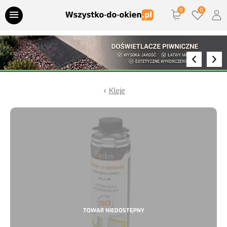
Przejdź do treści
Parapety wewnętrzne
Parapety zewnętrzne
Kleje
Parapety termiczne
Doświetlacze piwniczne
Nawiewniki
Akcesoria montażowe
Klamki