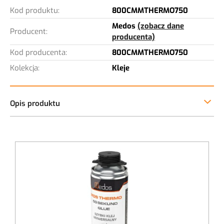
Kod produktu:
800CMMTHERMO750
Medos
(zobacz dane
Producent:
producenta)
Kod producenta:
800CMMTHERMO750
Kolekcja:
Kleje
Szybki piano-klej uniwersalny MDS Thermo 50 sekund
750ml
Szybki klej uniwersalny - doskonały do montażu
parapetów i nakładek renowacyjnych.
łatwy i wygodny w aplikacji
szybki
chwyt początkowy
(już po
50 sekundach
)
niski przyrost zapewniający stabilność klejonych