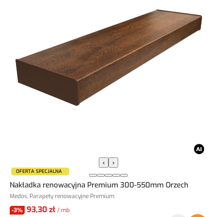
‹
›
OFERTA SPECJALNA
Nakładka renowacyjna Premium 300-550mm Orzech
Medos, Parapety renowacyjne Premium
93,30 zł
-3%
/ mb