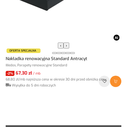
‹
›
OFERTA SPECJALNA
Nakładka renowacyjna Standard Antracyt
Medos, Parapety renowacyjne Standard
67,30 zł
-2%
/ mb
68,80 zł
/mb
najniższa cena w okresie 30 dni przed obniżką ceny
Wysyłka do 5 dni roboczych