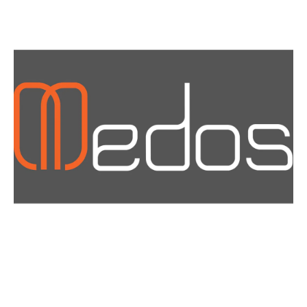
Materiały i narzędzia dla montażystów