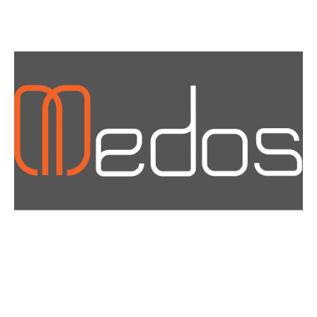
Materiały i narzędzia dla montażystów